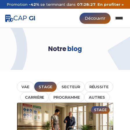
Promotion
-42%
se terminant dans
07:28:27
.
En profiter »
CAP
GI
Découvrir
Notre
blog
VAE
STAGE
SECTEUR
RÉUSSITE
CARRIÈRE
PROGRAMME
AUTRES
STAGE