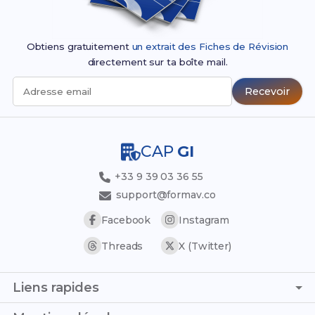
Obtiens gratuitement
un extrait des Fiches de Révision
directement sur ta boîte mail.
Recevoir
Adresse email
CAP
GI
+33 9 39 03 36 55
support@formav.co
Facebook
Instagram
Threads
X (Twitter)
Liens rapides
Page d'accueil