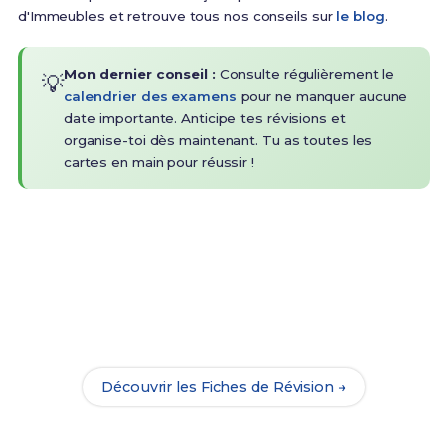
d'Immeubles et retrouve tous nos conseils sur
le blog
.
Mon dernier conseil :
Consulte régulièrement le
💡
calendrier des examens
pour ne manquer aucune
date importante. Anticipe tes révisions et
organise-toi dès maintenant. Tu as toutes les
cartes en main pour réussir !
Prêt(e) à réussir ton examen ?
Révise efficacement avec nos
178 Fiches de
Révision
pour le CAP GI et maximise tes chances de
réussite !
Découvrir les Fiches de Révision →