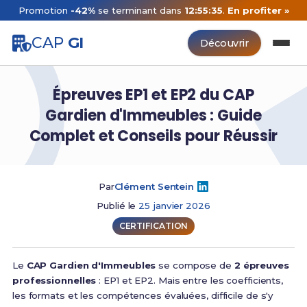
Promotion
-42%
se terminant dans
12:55:34
.
En profiter »
CAP
GI
Découvrir
Épreuves EP1 et EP2 du CAP
Gardien d'Immeubles : Guide
Complet et Conseils pour Réussir
Par
Clément Sentein
Publié le
25 janvier 2026
CERTIFICATION
Le
CAP Gardien d'Immeubles
se compose de
2 épreuves
professionnelles
: EP1 et EP2. Mais entre les coefficients,
les formats et les compétences évaluées, difficile de s'y