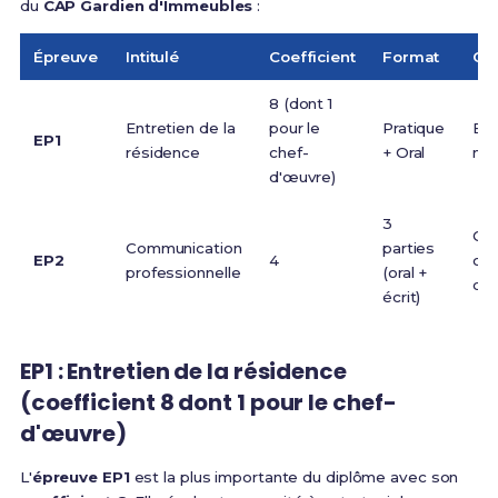
du
CAP Gardien d'Immeubles
:
Épreuve
Intitulé
Coefficient
Format
Co
8 (dont 1
Entretien de la
pour le
Pratique
Ent
EP1
résidence
chef-
+ Oral
men
d'œuvre)
3
Ges
Communication
parties
EP2
4
com
professionnelle
(oral +
de 
écrit)
EP1 : Entretien de la résidence
(coefficient 8 dont 1 pour le chef-
d'œuvre)
L'
épreuve EP1
est la plus importante du diplôme avec son