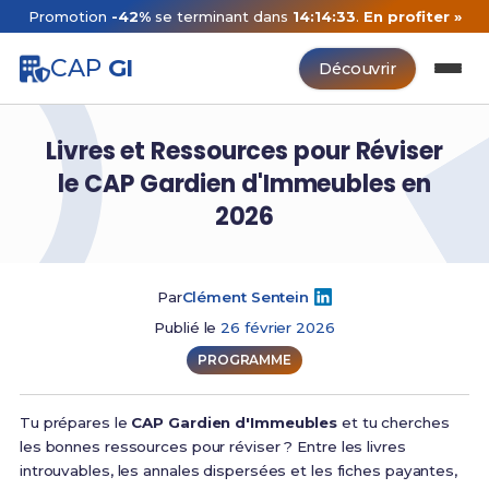
Promotion
-42%
se terminant dans
14:14:32
.
En profiter »
CAP
GI
Découvrir
Livres et Ressources pour Réviser
le CAP Gardien d'Immeubles en
2026
Par
Clément Sentein
Publié le
26 février 2026
PROGRAMME
Tu prépares le
CAP Gardien d'Immeubles
et tu cherches
les bonnes ressources pour réviser ? Entre les livres
introuvables, les annales dispersées et les fiches payantes,